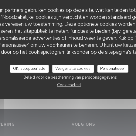
ijn partners gebruiken cookies op deze site, wat kan leiden to
DÉCEMBRE
Noodzakelijke' cookies zijn verplicht en worden standaard g
ies vereisen uw toestemming. Deze optionele cookies worden
https://menuwidget.zenchef.com/v4.php?rid=373805
seren, het sitepubliek te meten, functies te bieden (bijv. gere
rsonaliseerde advertenties of inhoud weer te geven. Klik op 'O
 'Personaliseer' om uw voorkeuren te beheren. U kunt uw keu
L’ALCÔVE
 door op het cookiepictogram linksonder op de sitepagina's te
OK, accepteer alle
Weiger alle cookies
Personaliseer
Beleid voor de bescherming van persoonsgegevens
Cookiebeleid
VERING
VOLG ONS