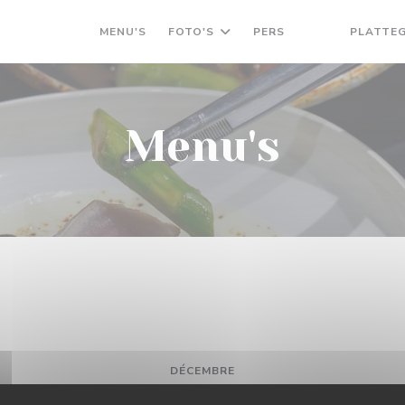
MENU'S
FOTO'S
PERS
PLATTE
((OPENT IN EEN
((OPENT IN 
Menu's
DÉCEMBRE