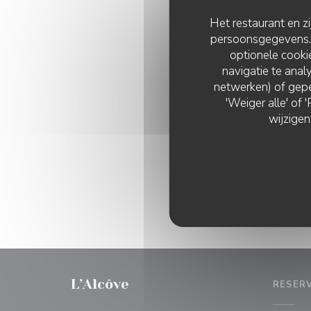
Het restaurant en z
persoonsgegevens. '
optionele cook
navigatie te analy
netwerken) of gepe
'Weiger alle' of
wijzigen
L’Alcôve
RESER