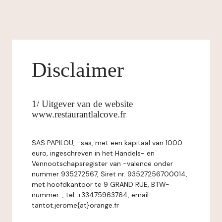
Disclaimer
1/ Uitgever van de website
www.restaurantlalcove.fr
SAS PAPILOU, -sas, met een kapitaal van 1000
euro, ingeschreven in het Handels- en
Vennootschapsregister van -valence onder
nummer 935272567, Siret nr. 93527256700014,
met hoofdkantoor te 9 GRAND RUE, BTW-
nummer: , tel: +33475963764, email: -
tantot.jerome{at}orange.fr