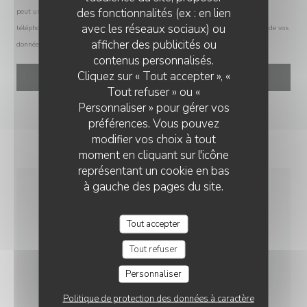
des fonctionnalités (ex : en lien
peut user de son droit à s'inscrire sur la liste d'opposition au démarchage
avec les réseaux sociaux) ou
téléphonique Bloctel :
bloctel.gouv.fr
. Pour plus d'informations sur le traitement de vos
afficher des publicités ou
données, consultez notre
politique de confidentialité
.
L’ALCÔVE
contenus personnalisés.
Cliquez sur « Tout accepter », «
Tout refuser » ou «
Personnaliser » pour gérer vos
préférences. Vous pouvez
modifier vos choix à tout
moment en cliquant sur l'icône
représentant un cookie en bas
à gauche des pages du site.
INFOS PRATIQUES
Tout accepter
CUISINE
Tout refuser
Terroir, Traditionnel, Fait maison, Produits frais
Personnaliser
TYPE DE RESTAURANT
Politique de protection des données à caractère