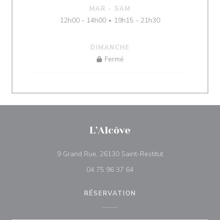
MAR
-
SAM
12h00 - 14h00
19h15 - 21h30
•
DIMANCHE
Fermé
L’Alcôve
((ouvre une nouvel
9 Grand Rue, 26130 Saint-Restitut
04 75 96 37 64
RÉSERVATION