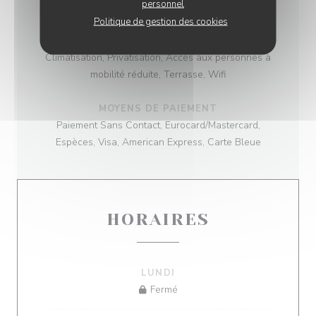
personnel
Bistrot Traditionnel
Politique de gestion des cookies
SERVICES
Climatisation, Privatisation, Accès aux personnes à
mobilité réduite, Terrasse, Wifi
MOYENS DE PAIEMENT
Paiement Sans Contact, Eurocard/Mastercard,
Espèces, Visa, American Express, Carte Bleue
HORAIRES
LUNDI
Fermé