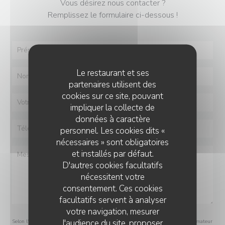
Vous désirez nous contacter ?
Remplissez le formulaire ci-dessous !
Le restaurant et ses
partenaires utilisent des
cookies sur ce site, pouvant
impliquer la collecte de
données à caractère
personnel. Les cookies dits «
nécessaires » sont obligatoires
et installés par défaut.
D'autres cookies facultatifs
nécessitent votre
consentement. Ces cookies
facultatifs servent à analyser
votre navigation, mesurer
l'audience du site, proposer
Selon l'article L.223-2 du code de la consommation, il est rappelé que le consommateur