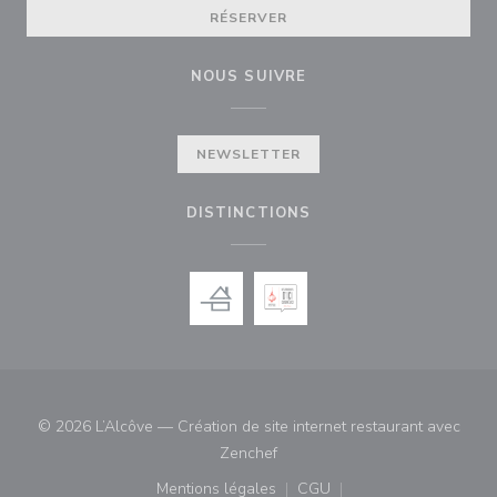
RÉSERVER
NOUS SUIVRE
NEWSLETTER
DISTINCTIONS
© 2026 L’Alcôve — Création de site internet restaurant avec
((ouvre une nouvelle fenêtre))
Zenchef
Mentions légales
CGU