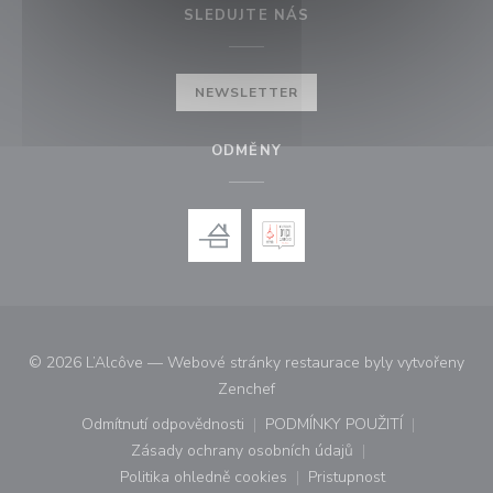
SLEDUJTE NÁS
NEWSLETTER
ODMĚNY
© 2026 L’Alcôve — Webové stránky restaurace byly vytvořeny
((otevře se v novém okně))
Zenchef
Odmítnutí odpovědnosti
PODMÍNKY POUŽITÍ
((otevře se v novém okně))
((otevře se v novém o
Zásady ochrany osobních údajů
((otevře se v novém okně))
Politika ohledně cookies
Pristupnost
((otevře se v novém okně))
((otevře se v novém o