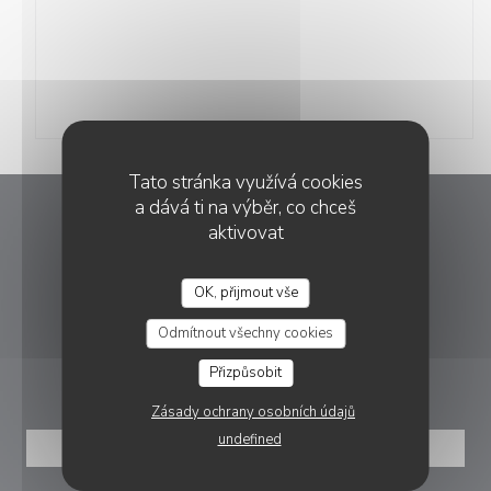
Tato stránka využívá cookies
a dává ti na výběr, co chceš
L’Alcôve
aktivovat
((otevře se v nové
9 Grand Rue, 26130 Saint-Restitut
OK, přijmout vše
L’ALCÔVE
04 75 96 37 64
Odmítnout všechny cookies
REZERVACE
Přizpůsobit
Zásady ochrany osobních údajů
undefined
REZERVOVAT STŮL